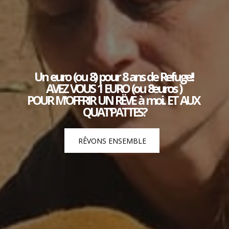
Un euro (ou 8) pour 8 ans de Refuge!! 

AVEZ VOUS 1 EURO (ou 8euros ) 

POUR M'OFFRIR UN RËVE à moi.. ET AUX 
QUAT'PATTES?
RÊVONS ENSEMBLE