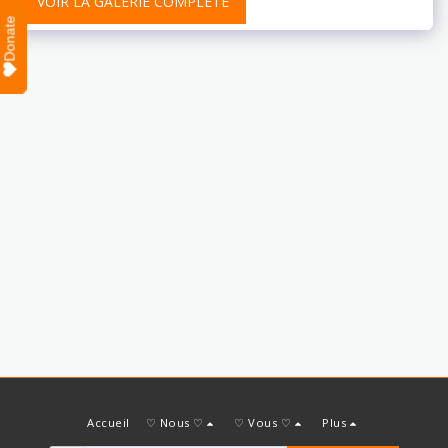
VOIR LA GALERIE COMPLÈTE
Donate
Accueil
♡ Nous ♡
♡ Vous ♡
Plus